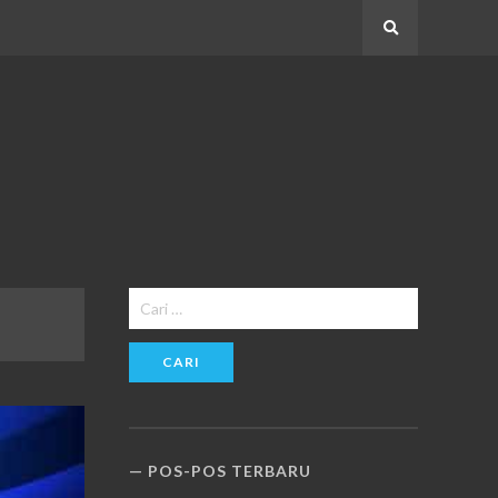
Search
Cari
untuk:
POS-POS TERBARU