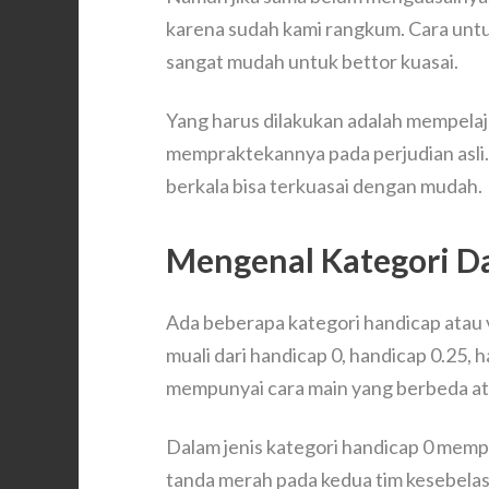
karena sudah kami rangkum. Cara untu
sangat mudah untuk bettor kuasai.
Yang harus dilakukan adalah mempelaja
mempraktekannya pada perjudian asli
berkala bisa terkuasai dengan mudah.
Mengenal Kategori Da
Ada beberapa kategori handicap atau v
muali dari handicap 0, handicap 0.25, 
mempunyai cara main yang berbeda at
Dalam jenis kategori handicap 0 memp
tanda merah pada kedua tim kesebelas