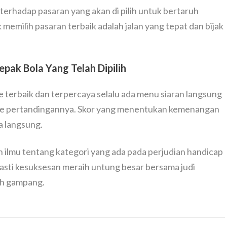
 terhadap pasaran yang akan di pilih untuk bertaruh
memilih pasaran terbaik adalah jalan yang tepat dan bijak
pak Bola Yang Telah Dipilih
ne terbaik dan terpercaya selalu ada menu siaran langsung
live pertandingannya. Skor yang menentukan kemenangan
a langsung.
h ilmu tentang kategori yang ada pada perjudian handicap
sti kesuksesan meraih untung besar bersama judi
bih gampang.