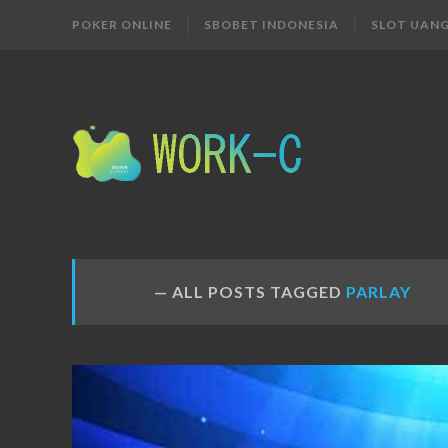
POKER ONLINE
SBOBET INDONESIA
SLOT UANG
SITUS
DAFTAR
JUDI
ONLINE
ALL POSTS TAGGED
PARLAY
TERBESAR
DI
INDONESIA