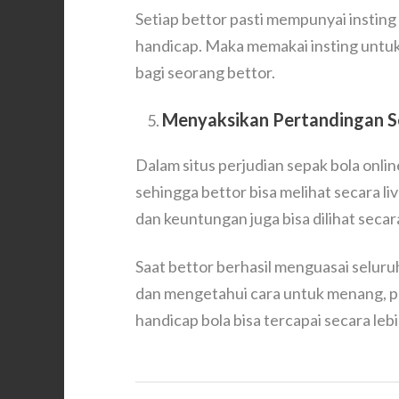
Setiap bettor pasti mempunyai insting
handicap. Maka memakai insting untuk 
bagi seorang bettor.
Menyaksikan Pertandingan Se
Dalam situs perjudian sepak bola onli
sehingga bettor bisa melihat secara 
dan keuntungan juga bisa dilihat secar
Saat bettor berhasil menguasai seluru
dan mengetahui cara untuk menang, pa
handicap bola bisa tercapai secara le