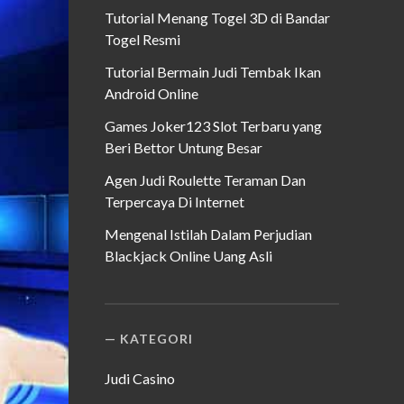
Tutorial Menang Togel 3D di Bandar
Togel Resmi
Tutorial Bermain Judi Tembak Ikan
Android Online
Games Joker123 Slot Terbaru yang
Beri Bettor Untung Besar
Agen Judi Roulette Teraman Dan
Terpercaya Di Internet
Mengenal Istilah Dalam Perjudian
Blackjack Online Uang Asli
KATEGORI
Judi Casino