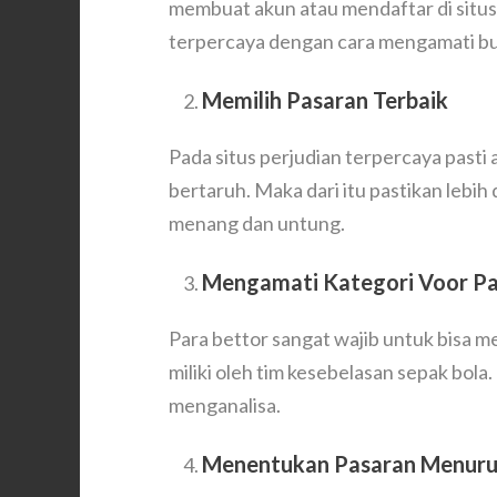
membuat akun atau mendaftar di situs 
terpercaya dengan cara mengamati burs
Memilih Pasaran Terbaik
Pada situs perjudian terpercaya pasti 
bertaruh. Maka dari itu pastikan lebih
menang dan untung.
Mengamati Kategori Voor Pa
Para bettor sangat wajib untuk bisa 
miliki oleh tim kesebelasan sepak bol
menganalisa.
Menentukan Pasaran Menurut