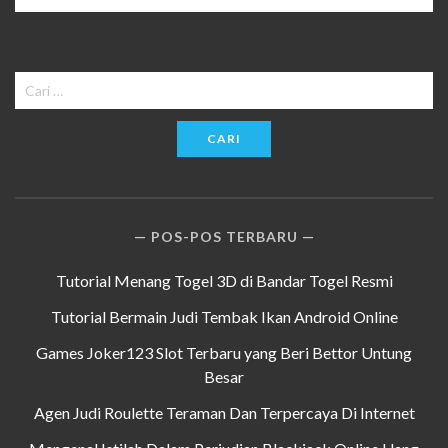
Cari
untuk:
POS-POS TERBARU
Tutorial Menang Togel 3D di Bandar Togel Resmi
Tutorial Bermain Judi Tembak Ikan Android Online
Games Joker123 Slot Terbaru yang Beri Bettor Untung
Besar
Agen Judi Roulette Teraman Dan Terpercaya Di Internet