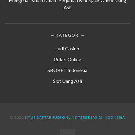
Mengenal Istilah Dalam Perjudian Blackjack Online Uang
Asli
KATEGORI
Judi Casino
Poker Online
SBOBET Indonesia
Slot Uang Asli
© 2026
SITUS DAFTAR JUDI ONLINE TERBESAR DI INDONESIA