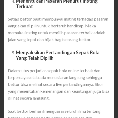
Menentukan Pasaran Menurut Insting
Terkuat
Setiap bettor pasti mempunyai insting terhadap pasaran
yang akan di pilih untuk bertaruh handicap. Maka
memakai insting untuk memilih pasaran terbaik adalah
jalan yang tepat dan bijak bagi seorang bettor.
Menyaksikan Pertandingan Sepak Bola
Yang Telah Dipilih
Dalam situs perjudian sepak bola online terbaik dan
terpercaya selalu ada menu siaran langsung sehingga
bettor bisa melihat secara live pertandingannya. Skor
yang menentukan kemenangan dan keuntungan juga bisa
dilihat secara langsung.
Saat bettor berhasil menguasai seluruh ilmu tentang
kategori yang ada pada perjudian handicap dan