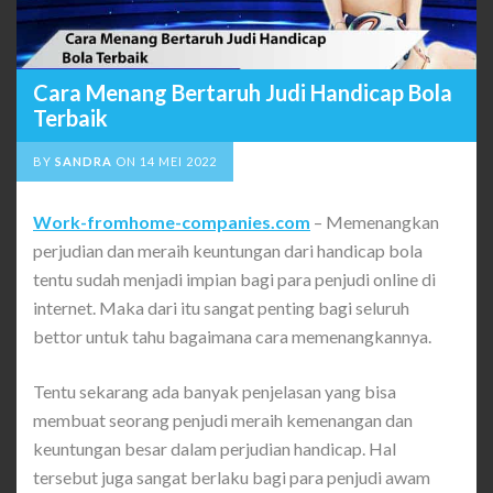
Cara Menang Bertaruh Judi Handicap Bola
Terbaik
BY
SANDRA
ON
14 MEI 2022
Work-fromhome-companies.com
– Memenangkan
perjudian dan meraih keuntungan dari handicap bola
tentu sudah menjadi impian bagi para penjudi online di
internet. Maka dari itu sangat penting bagi seluruh
bettor untuk tahu bagaimana cara memenangkannya.
Tentu sekarang ada banyak penjelasan yang bisa
membuat seorang penjudi meraih kemenangan dan
keuntungan besar dalam perjudian handicap. Hal
tersebut juga sangat berlaku bagi para penjudi awam