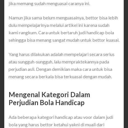
jika memang sudah menguasai caranya ini.
Namun jika sama belum menguasainya, bettor bisa lebih
dulu mempelajarinya melalui artikel ini karena sudah
kami rangkum. Cara untuk bertaruh judi handicap bola
sehingga bisa menang sangat mudah untuk bettor kuasai.
Yang harus dilakukan adalah mempelajari secara serius
atau sungguh-sungguh, lalu mempraktekannya pada
perjudian asli. Dengan demikian maka cara untuk bisa
menang secara berkala bisa terkuasai dengan mudah.
Mengenal Kategori Dalam
Perjudian Bola Handicap
Ada beberapa kategori handicap atau voor dalam judi
bola yang harus bettor ketahui yakni di muali dari