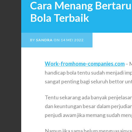
Cara Menang Bertaru
Bola Terbaik
BY
SANDRA
ON
14 MEI 2022
Work-fromhome-companies.com
– 
handicap bola tentu sudah menjadi impi
sangat penting bagi seluruh bettor 
Tentu sekarang ada banyak penjelasa
dan keuntungan besar dalam perjudian 
penjudi awam jika memang sudah mengu
Namun jika sama belum menguasainya, be