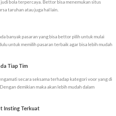
judi bola terpercaya. Bettor bisa menemukan situs
a taruhan atau juga hal lain.
ada banyak pasaran yang bisa bettor pilih untuk mulai
 dulu untuk memilih pasaran terbaik agar bisa lebih mudah
da Tiap Tim
mengamati secara seksama terhadap kategori voor yang di
a. Dengan demikian maka akan lebih mudah dalam
 Insting Terkuat