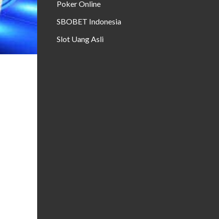
Poker Online
SBOBET Indonesia
Slot Uang Asli