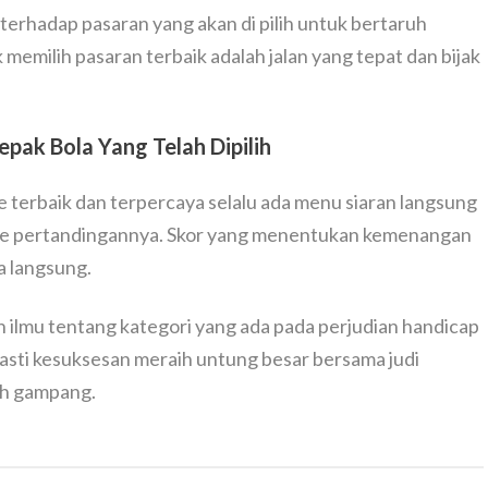
 terhadap pasaran yang akan di pilih untuk bertaruh
memilih pasaran terbaik adalah jalan yang tepat dan bijak
pak Bola Yang Telah Dipilih
ne terbaik dan terpercaya selalu ada menu siaran langsung
live pertandingannya. Skor yang menentukan kemenangan
a langsung.
h ilmu tentang kategori yang ada pada perjudian handicap
sti kesuksesan meraih untung besar bersama judi
bih gampang.