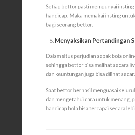
Setiap bettor pasti mempunyai insting
handicap. Maka memakai insting untuk 
bagi seorang bettor.
Menyaksikan Pertandingan Se
Dalam situs perjudian sepak bola onli
sehingga bettor bisa melihat secara 
dan keuntungan juga bisa dilihat secar
Saat bettor berhasil menguasai seluru
dan mengetahui cara untuk menang, pa
handicap bola bisa tercapai secara le