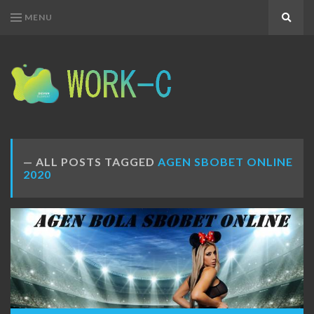
MENU
Search
SITUS
DAFTAR
JUDI
ONLINE
TERBESAR
ALL POSTS TAGGED
AGEN SBOBET ONLINE
DI
2020
INDONESIA