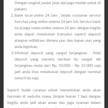
Dengan singkat padat jelas dan juga mudah untuk di
pahami.
Bank local online 24 Jam : Selain costumer service
live chat yang online selama 24 jam full. Service bank
local juga selalu online selama 24 jam, dengan begitu
anda dapat melakukan transaksi seperti deposit
ataupun withdraw dimana pun dan kapan pun yang
anda inginkan.
Minimal deposit yang sangat terjangkau : Nilai
deposit yang mereka berikan itu sangat lah
terjangkau mulai dari Rp. 10.000 – Rp. 25.000 saja
jadi anda bisa melakukan deposit dengan nominal
sekecil itu saja.
Seperti itulah caranya untuk menentukan anda akan
bermain di website mana. Simple bukan ? tapi dengan
begitu anda jadi akan aman dan juga nyaman dalam